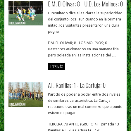
E.M. El Olivar; 8 - U.D. Los Molinos; 0
El resultado dice a las claras la superioridad
del conjunto local aun cuando en la primera
mitad, los visitantes presentaron una dura
pugna
E.M. EL OLIVAR; 8 - LOS MOLINOS; 0
Bastanres aficionados en una mañana fria
pero soleada en las instalaciones del E...
LEER MÁS
AT. Ranillas; 1 - La Cartuja; 0
Partido de poder a poder entre dos rivales
de similares característica. La Cartuja
reacciono tras un mal comienzo que a punto
estuvo de pagar
TERCERA INFANTIL (GRUPO 4) Jornada 13
Ranillas A.T. - La Cartuja F.C. 1-0