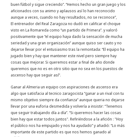
buen fútbol y sigue creciendo”. “Hemos hecho un gran juego y los
aficionados con su animo y aplausos así lo han reconocido
aunque a veces, cuando no hay resultados, no se reconoce”,
El entrenador del Real Zaragoza no dudó en calificar el choque
visto en La Romareda como “un partido de Primera”. y valoró
positivamente que “el equipo haya dado la sensación de mucha
seriedad y una gran organización” aunque quiso ser cauto y no
dejarse llevar por el entusiasmo tras la remontada: “El equipo ha
jugado bien y hay que mantener este nivel pero siempre hay
cosas que mejorar. Si queremos estar a final de año donde
queremos que no es en otro sitio que no sea en los puestos de
ascenso hay que seguir así”.
Ganar al Almeria un equipo con aspiraciones de ascenso era
algo que satisfacia al tecnico zaragocista “ganar a un rival con tu
mismo objetivo siempre da confianza” aunque queria no dejarse
llevar por una euforia desmedida y volvería a insistir: “Tenemos
que seguir trabajando día a día”. “Si queremos hacer las cosas
bien hay que estar todos juntos". Refiriéndose a la afición : "Hoy
el público nos ha empujado y nos ha ayudado” y añadió: “Lo más
importante de este partido es que nos hemos ganado al