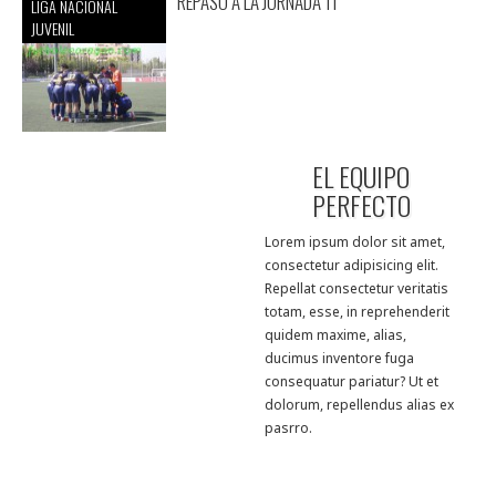
REPASO A LA JORNADA 11
LIGA NACIONAL
JUVENIL
EL EQUIPO
PERFECTO
Lorem ipsum dolor sit amet,
consectetur adipisicing elit.
Repellat consectetur veritatis
totam, esse, in reprehenderit
quidem maxime, alias,
ducimus inventore fuga
consequatur pariatur? Ut et
dolorum, repellendus alias ex
pasrro.