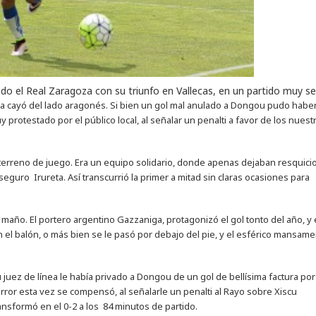
o el Real Zaragoza con su triunfo en Vallecas, en un partido muy se
una cayó del lado aragonés. Si bien un gol mal anulado a Dongou pudo habe
 protestado por el público local, al señalar un penalti a favor de los nuest
terreno de juego. Era un equipo solidario, donde apenas dejaban resquicio
seguro Irureta. Así transcurrió la primer a mitad sin claras ocasiones para
 maño. El portero argentino Gazzaniga, protagonizó el gol tonto del año, y
 el balón, o más bien se le pasó por debajo del pie, y el esférico mansam
 juez de línea le había privado a Dongou de un gol de bellísima factura por
rror esta vez se compensó, al señalarle un penalti al Rayo sobre Xiscu
nsformó en el 0-2 a los 84 minutos de partido.