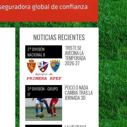
NOTICIAS RECIENTES
TRISTE SE
2ª DIVISIÓN
AVECINA LA
NACIONAL B
TEMPORADA
2026-27
POCO O NADA
3ª DIVISIÓN - GRUPO
CAMBIA TRAS LA
17
JORNADA 30