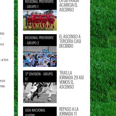
LA UD FRAGA
REGIONAL PREFERENTE
ACARICIA EL
- GRUPO 1
ASCENSO
rio
EL ASCENSO A
REGIONAL PREFERENTE
r
TERCERA CASI
- GRUPO 2
ros
DECIDIDO
 a los
TRAS LA
3ª DIVISIÓN - GRUPO
JORNADA 29 ASI
17
 eso
VEMOS EL
ASCENSO
ente
REPASO A LA
LIGA NACIONAL
JORNADA 11
JUVENIL