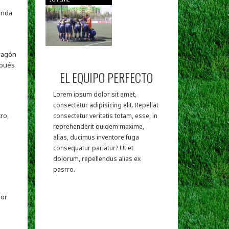
unda
 vagón
spués
EL EQUIPO PERFECTO
Lorem ipsum dolor sit amet,
consectetur adipisicing elit. Repellat
ro,
consectetur veritatis totam, esse, in
reprehenderit quidem maxime,
alias, ducimus inventore fuga
consequatur pariatur? Ut et
dolorum, repellendus alias ex
pasrro.
Por