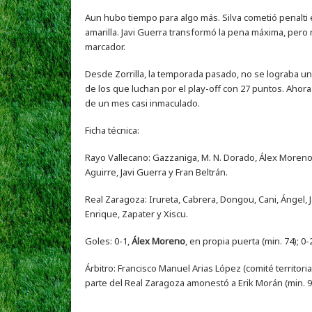
Aun hubo tiempo para algo más. Silva cometió penalti 
amarilla. Javi Guerra transformó la pena máxima, pero n
marcador.
Desde Zorrilla, la temporada pasado, no se lograba un
de los que luchan por el play-off con 27 puntos. Ahora
de un mes casi inmaculado.
Ficha técnica:
Rayo Vallecano: Gazzaniga, M. N. Dorado, Álex Moreno, 
Aguirre, Javi Guerra y Fran Beltrán.
Real Zaragoza: Irureta, Cabrera, Dongou, Cani, Ángel, Ja
Enrique, Zapater y Xiscu.
Goles: 0-1,
Álex Moreno
, en propia puerta (min. 74); 0-
Árbitro: Francisco Manuel Arias López (comité territori
parte del Real Zaragoza amonestó a Erik Morán (min. 90)