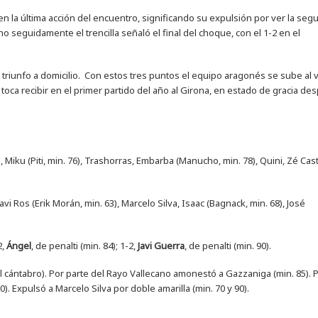
en la última acción del encuentro, significando su expulsión por ver la seg
o seguidamente el trencilla señaló el final del choque, con el 1-2 en el
 triunfo a domicilio. Con estos tres puntos el equipo aragonés se sube al
 toca recibir en el primer partido del año al Girona, en estado de gracia de
Miku (Piti, min. 76), Trashorras, Embarba (Manucho, min. 78), Quini, Zé Cast
vi Ros (Erik Morán, min. 63), Marcelo Silva, Isaac (Bagnack, min. 68), José
2,
Ángel
, de penalti (min. 84); 1-2,
Javi Guerra
, de penalti (min. 90).
al cántabro). Por parte del Rayo Vallecano amonestó a Gazzaniga (min. 85). 
. Expulsó a Marcelo Silva por doble amarilla (min. 70 y 90).